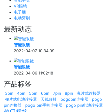
VR眼镜
电子烟
电动牙刷
最新动态
智能眼镜
2022-04-07 10:34:09
智能眼镜
2022-04-06 11:02:18
产品标签
3pin
4pin
5pin
6pin
7pin
8pin
弹片式连接器
弹片式电池连接器
天线顶针
pogopin连接器
pogo
pin连接器
pogo pin手机连接器
pogo pin电池连接器
热门标签