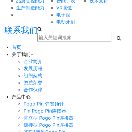
品质管控能力
智能手表
技术支持
生产制造能力
VR眼镜
电子烟
电动牙刷
联系我们
首页
关于我们
+
企业简介
发展历程
组织架构
资质荣誉
合作伙伴
产品中心
+
Pogo Pin 弹簧顶针
Pin Pogo Pin连接器
直立型 Pogo Pin连接器
侧接型 Pogo Pin连接器
其它&定制Pogo Pin