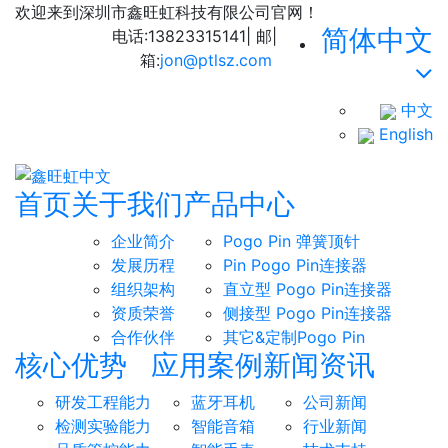
欢迎来到深圳市鑫旺虹科技有限公司官网！
简体中文
电话:13823315141
|
邮
|
箱:
jon@ptlsz.com
中文
English
首页
关于我们
产品中心
企业简介
Pogo Pin 弹簧顶针
发展历程
Pin Pogo Pin连接器
组织架构
直立型 Pogo Pin连接器
资质荣誉
侧接型 Pogo Pin连接器
合作伙伴
其它&定制Pogo Pin
核心优势
应用案例
新闻资讯
研发工程能力
蓝牙耳机
公司新闻
检测实验能力
智能音箱
行业新闻